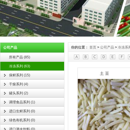
你的位置：
首页
>
公司产品
>
冷冻系
公司产品
A
B
C
D
E
F
所有产品
(
85
)
冷冻系列
(
63
)
土 豆
保鲜系列
(
15
)
干燥系列
(
4
)
罐头系列
(
2
)
调理食品系列
(
1
)
进口生鲜系列
(
0
)
绿色有机系列
(
0
)
进口酒水饮料
(
0
)