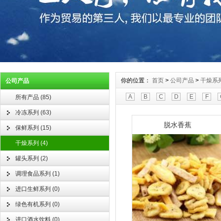
你的位置：
首页
>
公司产品
>
干燥系
公司产品
A
B
C
D
E
F
所有产品
(
85
)
冷冻系列
(
63
)
脱水香蕉
保鲜系列
(
15
)
干燥系列
(
4
)
罐头系列
(
2
)
调理食品系列
(
1
)
进口生鲜系列
(
0
)
绿色有机系列
(
0
)
进口酒水饮料
(
0
)