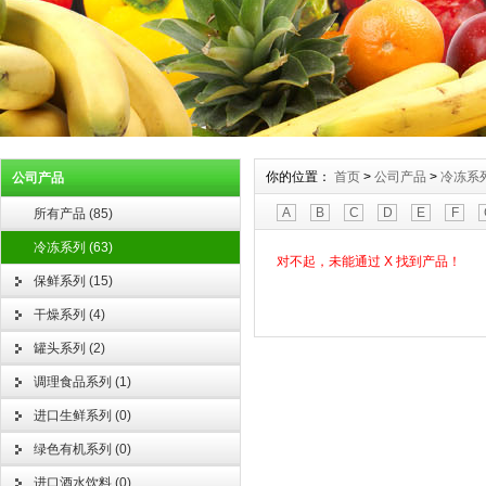
你的位置：
首页
>
公司产品
>
冷冻系
公司产品
A
B
C
D
E
F
所有产品
(
85
)
冷冻系列
(
63
)
对不起，未能通过 X 找到产品！
保鲜系列
(
15
)
干燥系列
(
4
)
罐头系列
(
2
)
调理食品系列
(
1
)
进口生鲜系列
(
0
)
绿色有机系列
(
0
)
进口酒水饮料
(
0
)