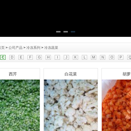
首页
>
公司产品
>
冷冻系列
>
冷冻蔬菜
C
D
E
F
G
H
I
J
K
L
M
N
O
P
西芹
白花菜
胡萝