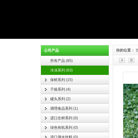
你的位置：
公司产品
A
B
所有产品
(
85
)
冷冻系列
(
63
)
保鲜系列
(
15
)
干燥系列
(
4
)
罐头系列
(
2
)
调理食品系列
(
1
)
进口生鲜系列
(
0
)
绿色有机系列
(
0
)
进口酒水饮料
(
0
)