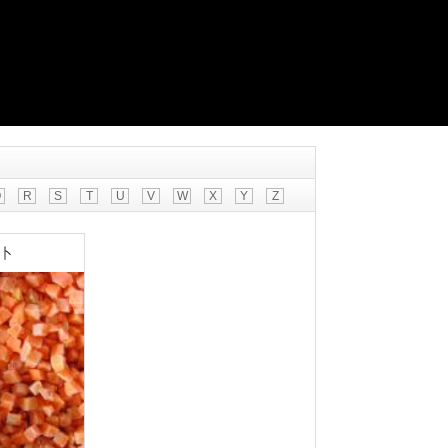
Q
R
S
T
U
V
W
X
Y
Z
卜