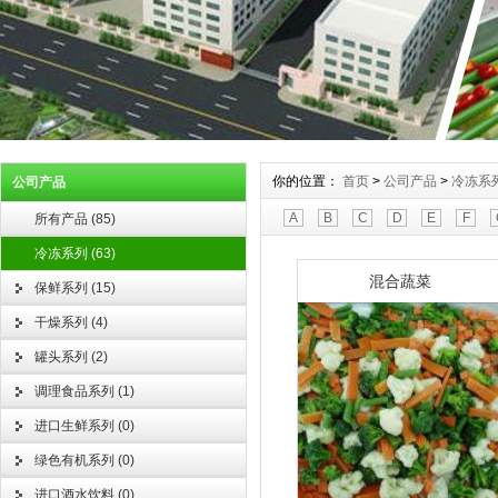
你的位置：
首页
>
公司产品
>
冷冻系
公司产品
A
B
C
D
E
F
所有产品
(
85
)
冷冻系列
(
63
)
混合蔬菜
保鲜系列
(
15
)
干燥系列
(
4
)
罐头系列
(
2
)
调理食品系列
(
1
)
进口生鲜系列
(
0
)
绿色有机系列
(
0
)
进口酒水饮料
(
0
)