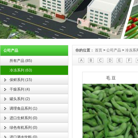
你的位置：
首页
>
公司产品
>
冷冻系
公司产品
A
B
C
D
E
F
所有产品
(
85
)
冷冻系列
(
63
)
毛 豆
保鲜系列
(
15
)
干燥系列
(
4
)
罐头系列
(
2
)
调理食品系列
(
1
)
进口生鲜系列
(
0
)
绿色有机系列
(
0
)
进口酒水饮料
(
0
)