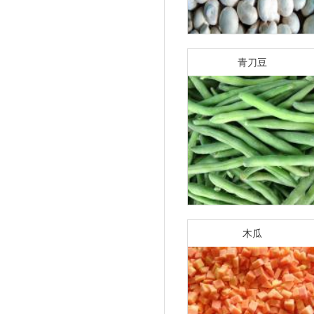
青刀豆
木瓜