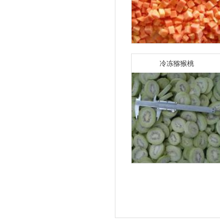
冷冻猕猴桃