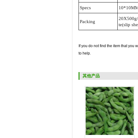
Specs
10*10M
20X500g/c
Packing
te(slip she
If you do not find the item that you
to help.
其他产品