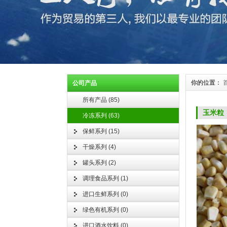
你的位置：
公司产品
所有产品
(
85
)
玉米粒
冷冻系列
(
63
)
保鲜系列
(
15
)
干燥系列
(
4
)
罐头系列
(
2
)
调理食品系列
(
1
)
进口生鲜系列
(
0
)
绿色有机系列
(
0
)
进口酒水饮料
(
0
)