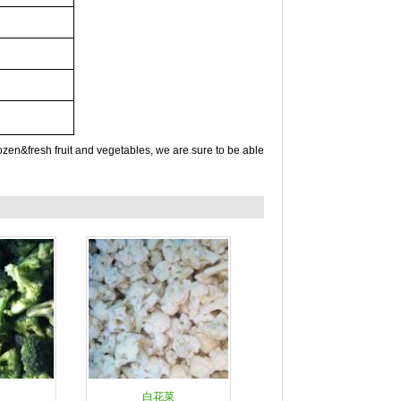
frozen&fresh fruit and vegetables, we are sure to be able
白花菜