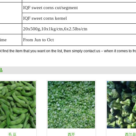
IQF sweet corns cut/segment
IQF sweet corns kernel
20x500g,10x1kg/ctn,6x2.5lbs/ctn
Time
From Jun to Oct
ot find the item that you want on the list, then simply contact us – when it comes to 
品
毛 豆
西芹
西兰花