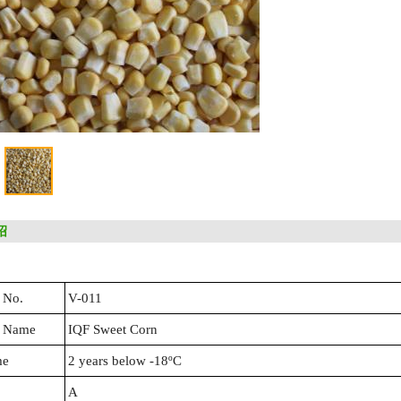
1
2
3
绍
 No.
V-011
 Name
IQF Sweet Corn
me
2 years below -18ºC
A