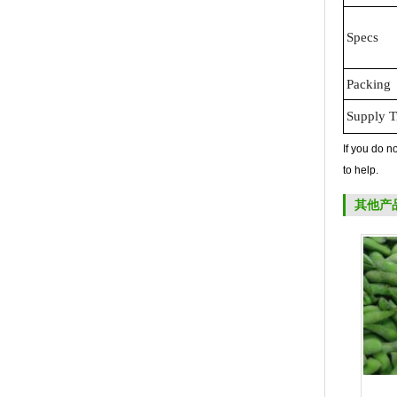
Specs
Packing
Supply 
If you do n
to help.
其他产