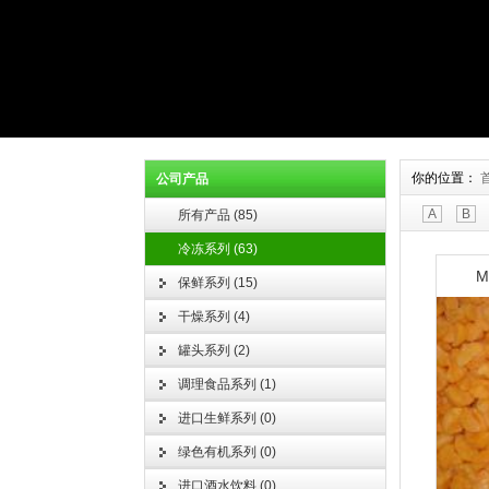
你的位置：
公司产品
A
B
所有产品
(
85
)
冷冻系列
(
63
)
M
保鲜系列
(
15
)
干燥系列
(
4
)
罐头系列
(
2
)
调理食品系列
(
1
)
进口生鲜系列
(
0
)
绿色有机系列
(
0
)
进口酒水饮料
(
0
)