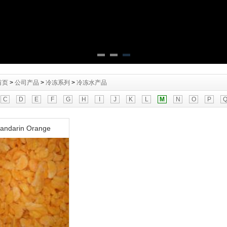
首页
>
公司产品
>
冷冻系列
>
冷冻水产品
C
D
E
F
G
H
I
J
K
L
M
N
O
P
andarin Orange